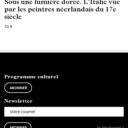
Sous une lumière dorée. L’Italie vue
par les peintres néerlandais du 17e
siècle
10 €
ABONNEZ-VOUS
Programme culturel
ABONNER
Newsletter
Votre courriel
S'ABONNER
Se
ABONNER
Se désabonner ?