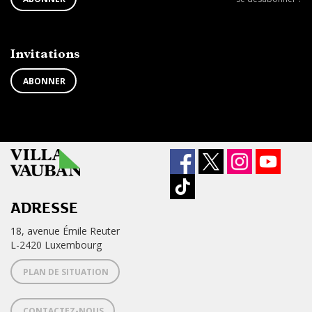
À
désabonner
LA
de
NEWSLETTER
la
newsletter
Invitations
?
ABONNER
ADRESSE
18, avenue Émile Reuter
L-2420 Luxembourg
PLAN DE SITUATION
CONTACTEZ-NOUS