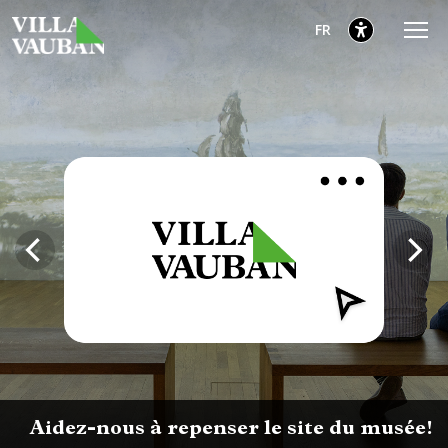
Aller
Aller
Aller
Français
FR
au
au
au
menu
contenu
pied
sélectionnés
principal
de
page
Aidez-nous à repenser le site du musée!