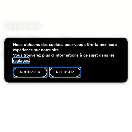
Workshop
,
Enfants
Villa Plage : Histoires en
Nous utilisons des cookies pour vous offrir la meilleure
expérience sur notre site.
plein air
Vous trouverez plus d'informations à ce sujet dans les
réglages
.
ACCEPTER
REFUSER
AGENDA
SHARE
Date de l'événement
Heure
Langue(s)
29 août
10h30
LU
Dans le cadre du programme estival « Villa Plage », la