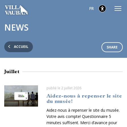
Aller
Aller
Aller
sélection
Français
FR
au
au
au
menu
contenu
pied
sélectionnés
NEWS
principal
de
page
ACCUEIL
SHARE
Juillet
publié le 2 juillet 2026
Aidez-nous à repenser le site
du musée!
Aidez-nous à repenser le site du musée.
Votre avis compte! Questionnaire 5
minutes suffisent. Merci d’avance pour