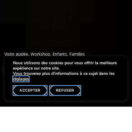
Visite guidée
,
Workshop
,
Enfants
,
Familles
Nous utilisons des cookies pour vous offrir la meilleure
expérience sur notre site.
Voyage en mer
Vous trouverez plus d'informations à ce sujet dans les
réglages
.
ACCEPTER
REFUSER
AGENDA
SHARE
Date de l'événement
Heure
Participants max.
8 avril
14h00
15