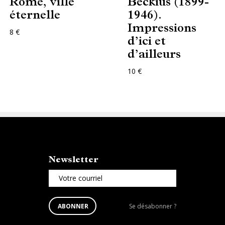
Rome, ville
Beckius (1899-
éternelle
1946).
Impressions
8 €
d’ici et
d’ailleurs
10 €
Newsletter
Votre courriel
S'ABONNER
Se
ABONNER
Se désabonner ?
À
désabonner
LA
de