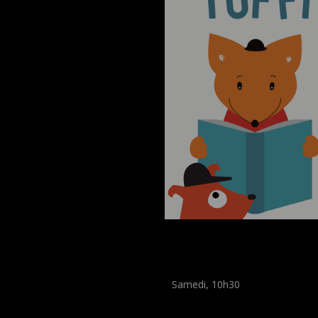
Museum Break : un été
histoires
Samedi, 10h30
Workshop
(
Enfants
)