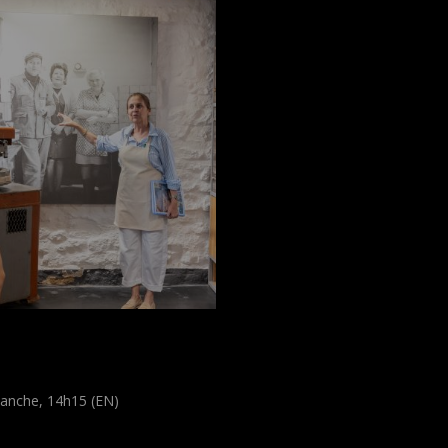
couvrez la
erbelsmillen
anche, 14h15 (EN)
e guidée
public
)