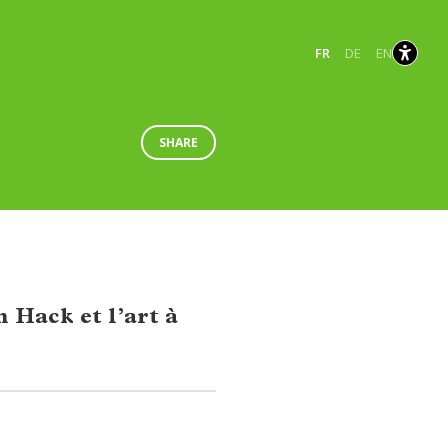
Français
Allemand
Anglais
FR
DE
EN
sélectionnés
SHARE
n Hack et l’art à