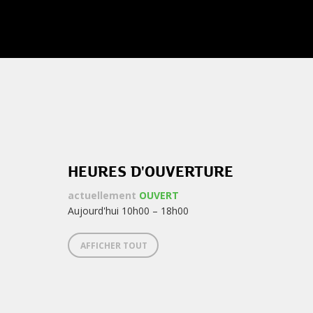
NEWSLETTER
la
newsletter
?
HEURES D'OUVERTURE
actuellement
OUVERT
Aujourd'hui 10h00 – 18h00
AFFICHER TOUT