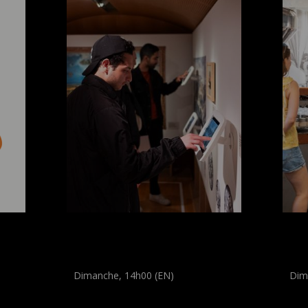
 en
Visite régulière : City
Dé
Visions
Mu
Dimanche, 14h00 (EN)
Dim
Visite guidée
Visit
(
Tout public
)
(
Tout 