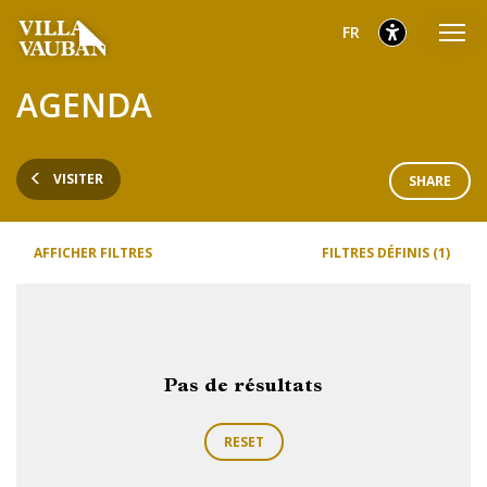
Aller
Aller
Aller
sélectionnés
Français
FR
au
au
au
menu
contenu
pied
sélectionnés
AGENDA
principal
de
page
VISITER
SHARE
AFFICHER FILTRES
FILTRES DÉFINIS (1)
Pas de résultats
RESET