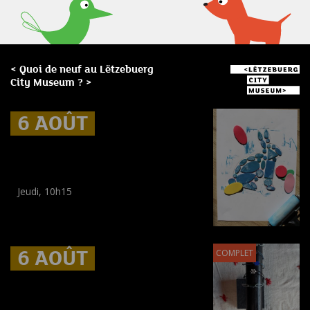
< Quoi de neuf au Lëtzebuerg
City Museum ? >
6 AOÛT
6 AOÛT
6 AOÛT
Museum Break : Summer foam
prints
Jeudi, 10h15
Workshop
(
Enfants
)
6 AOÛT
6 AOÛT
6 AOÛT
COMPLET
Museum Break : Bracelets en
perles tissées