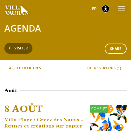
Aller
Aller
Aller
sélectionnés
Français
FR
au
au
au
menu
contenu
pied
sélectionnés
AGENDA
principal
de
page
VISITER
SHARE
AFFICHER FILTRES
FILTRES DÉFINIS (1)
Août
8 AOÛT
COMPLET
Villa Plage : Créez des Nanas -
formes et créations sur papier