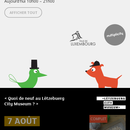
Aujourd'hui 10h00 – 21h00
AFFICHER TOUT
< Quoi de neuf au Lëtzebuerg
City Museum ? >
7 AOÛT
7 AOÛT
7 AOÛT
COMPLET