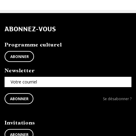
ABONNEZ-VOUS
Programme culturel
ABONNER
Newsletter
Votre courriel
S'ABONNER
Se
ABONNER
Se désabonner ?
À
désabonner
LA
de
NEWSLETTER
la
newsletter
Invitations
?
ABONNER