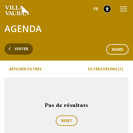
Aller
Aller
Aller
sélectionnés
Français
FR
au
au
au
menu
contenu
pied
sélectionnés
AGENDA
principal
de
page
VISITER
SHARE
AFFICHER FILTRES
FILTRES DÉFINIS (1)
Pas de résultats
RESET