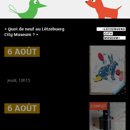
< Quoi de neuf au Lëtzebuerg
City Museum ? >
6 AOÛT
6 AOÛT
6 AOÛT
Museum Break : Summer foam
prints
Jeudi, 10h15
Workshop
(
Enfants
)
6 AOÛT
6 AOÛT
6 AOÛT
COMPLET
Museum Break : Bracelets en
perles tissées