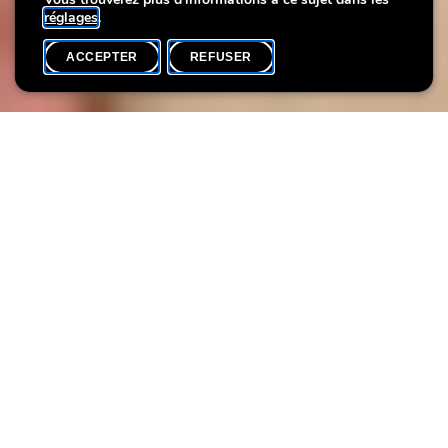
réglages
.
ACCEPTER
REFUSER
AGENDA
SHARE
La designer Lucie Majerus fait de nos plus petits visiteurs de
véritables maîtres de la sérigraphie. Inspirés par les œuvres des
artistes Berthe Lutgen et Misch Da Leiden, les enfants reçoivent
une introduction à la technique de la sérigraphie et peuvent
ensuite faire preuve de leur propre créativité.
Dates et langues:
22.01 (FR), 12.02 (LU/DE), 12.03 (EN), 09.04
(LU/DE)
Public:
de 5 à 12 ans
Durée
2:00