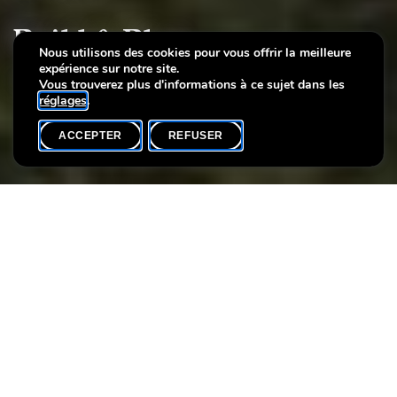
Build & Play
Nous utilisons des cookies pour vous offrir la meilleure
expérience sur notre site.
Keramik-Workshop mit Anni Mertens
Vous trouverez plus d'informations à ce sujet dans les
réglages
.
ACCEPTER
REFUSER
AGENDA
SHARE
Participants max.
8
Während einer 30-minütigen Führung durch die Ausstellung
Bienvenue à la Villa! (2)
erhalten die Teilnehmer einen Einblick in
die Neuerwerbungen der Villa Vauban im Bereich der
Gegenwartskunst und haben die Möglichkeit, mit der
Luxemburger Künstlerin Anni Mertens ins Gespräch zu kommen.