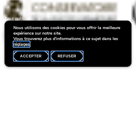
Tout public
Nous utilisons des cookies pour vous offrir la meilleure
expérience sur notre site.
Family Day
Vous trouverez plus d'informations à ce sujet dans les
réglages
.
ACCEPTER
REFUSER
AGENDA
SHARE
Découvrez toute la programmation
VDL_FamilyDay2026_Programme_Web
Autres
AFFICHER
événements
TOUT