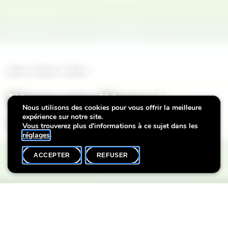
Atelier
,
Enfants
,
Familles
Fêtons tous Pâques !
Nous utilisons des cookies pour vous offrir la meilleure
expérience sur notre site.
Pâques à la Villa Vauban
Vous trouverez plus d'informations à ce sujet dans les
réglages
.
ACCEPTER
REFUSER
AGENDA
SHARE
Pâques est une fête très importante que beaucoup de gens
aiment célébrer. Même les personnages des tableaux de la Villa
Vauban souhaitent se joindre à la fête. A travers la technique du