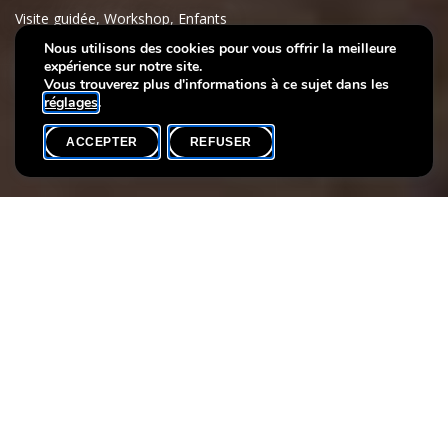
Visite guidée
,
Workshop
,
Enfants
Nous utilisons des cookies pour vous offrir la meilleure
expérience sur notre site.
Impress me !
Vous trouverez plus d'informations à ce sujet dans les
réglages
.
ACCEPTER
REFUSER
AGENDA
SHARE
Date de l'événement
Heure
Participants max.
21 février
10h15
15
L’artiste Jean-Pierre Beckius aimait le monde des couleurs. Lors
d’une brève visite de notre exposition temporaire, les jeunes
visiteurs peuvent découvrir de nombreuses couleurs et leurs
différentes nuances en regardant les œuvres d’art de l’artiste
luxembourgeois. Après, les enfants peuvent peindre leur propre