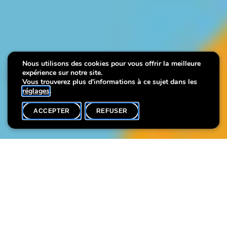
Nous utilisons des cookies pour vous offrir la meilleure
expérience sur notre site.
Villa Plage
Vous trouverez plus d'informations à ce sujet dans les
réglages
.
ACCEPTER
REFUSER
ACCUEIL
SHARE
Villa Plage est de retour !
Durant les mois d’été, nous vous invitons à participer aux
activités proposées dans le parc de la Villa Vauban. Seul·e, en
couple, en famille ou entre ami·e·s, venez passer un moment de
détente dans un cadre unique!