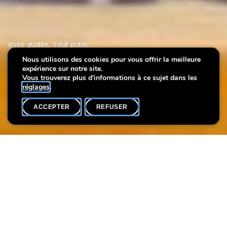
Visite guidée
,
Tout public
Nous utilisons des cookies pour vous offrir la meilleure
expérience sur notre site.
L'Art au féminin
Vous trouverez plus d'informations à ce sujet dans les
réglages
.
ACCEPTER
REFUSER
AGENDA
SHARE
Date de l'événement
Heure
7 mars
15h00
Disponibilité
Langue(s)
Participants max.
Complet
FR
20