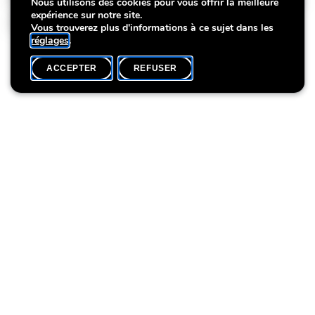
Nous utilisons des cookies pour vous offrir la meilleure
expérience sur notre site.
2024
Vous trouverez plus d'informations à ce sujet dans les
réglages
.
ACCEPTER
REFUSER
AGENDA
SHARE
Samedi 18.05:
Visite guidée
Bienvenue à la Villa! (2)
Public: Tout public
Heure: 10:30 (FR), 15:00 (EN)
Durée: 1:00
Visite guidée
Les casemates du parc de la Villa Vauban
Public: Tout public
Heure: 11:00, 14:00, 16:30 (LU/FR/EN)
Durée: 0:30