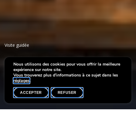
Visite guidée
Meister der Stadtansicht:
Nous utilisons des cookies pour vous offrir la meilleure
expérience sur notre site.
Canalettos Venedig
Vous trouverez plus d'informations à ce sujet dans les
réglages
.
ACCEPTER
REFUSER
AGENDA
SHARE
Date de l'événement
Heure
26 septembre
18h00