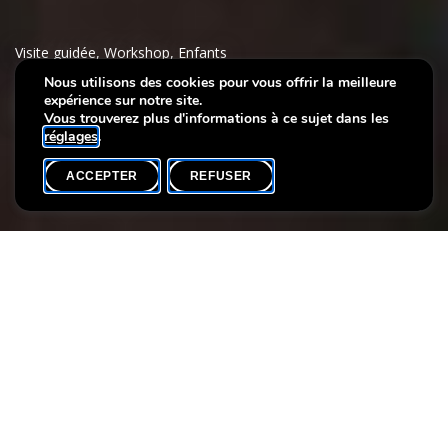
Visite guidée
,
Workshop
,
Enfants
Nous utilisons des cookies pour vous offrir la meilleure
expérience sur notre site.
Mini-Mosaïque
Vous trouverez plus d'informations à ce sujet dans les
réglages
.
ACCEPTER
REFUSER
AGENDA
SHARE
Participants max.
15
Ce workshop est entièrement dédié à l’art de la mosaïque. Après
une visite d’une oeuvre de l’artiste luxembourgeois François
Gillen, réputé pour son talent dans le travail du verre, tu pourras
mettre cette inspiration en pratique. Lors de l’atelier, tu