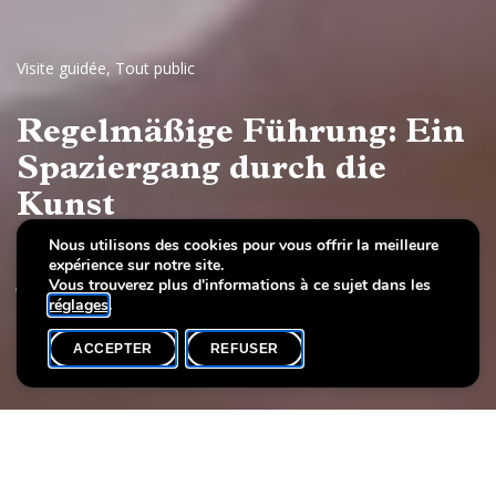
Visite guidée
,
Tout public
Regelmäßige Führung: Ein
Spaziergang durch die
Kunst
Nous utilisons des cookies pour vous offrir la meilleure
Europäische Malerei und Skulptur, 17.–19.
expérience sur notre site.
Jahrhundert
Vous trouverez plus d'informations à ce sujet dans les
réglages
.
ACCEPTER
REFUSER
AGENDA
SHARE
Date de l'événement
Heure
Langue(s)
8 mars
16h00
D / L