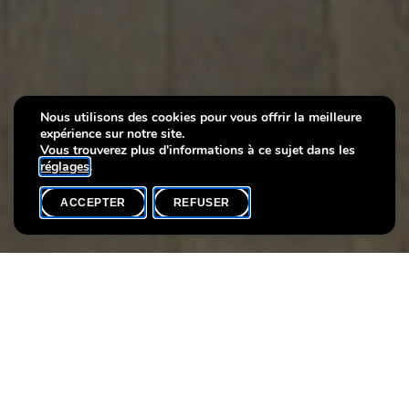
Aidez-nous à repenser le
Nous utilisons des cookies pour vous offrir la meilleure
expérience sur notre site.
site du musée!
Vous trouverez plus d'informations à ce sujet dans les
réglages
.
ACCEPTER
REFUSER
ACCUEIL
SHARE
Aidez-nous à repenser le site du musée.
Votre avis compte!
Questionnaire