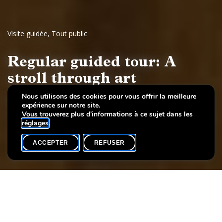
Visite guidée
,
Tout public
Regular guided tour: A
stroll through art
Nous utilisons des cookies pour vous offrir la meilleure
European painting and sculpture, 17th to 19th
expérience sur notre site.
century
Vous trouverez plus d'informations à ce sujet dans les
réglages
.
ACCEPTER
REFUSER
AGENDA
SHARE
Date de l'événement
Heure
Langue(s)
8 août
16h00
EN