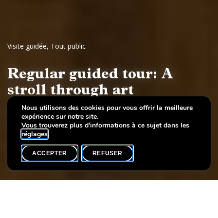
Visite guidée
,
Tout public
Regular guided tour: A
stroll through art
Nous utilisons des cookies pour vous offrir la meilleure
European painting and sculpture, 17th to 19th
expérience sur notre site.
century
Vous trouverez plus d'informations à ce sujet dans les
réglages
.
ACCEPTER
REFUSER
AGENDA
SHARE
Date de l'événement
Heure
Langue(s)
9 mai
16h00
EN