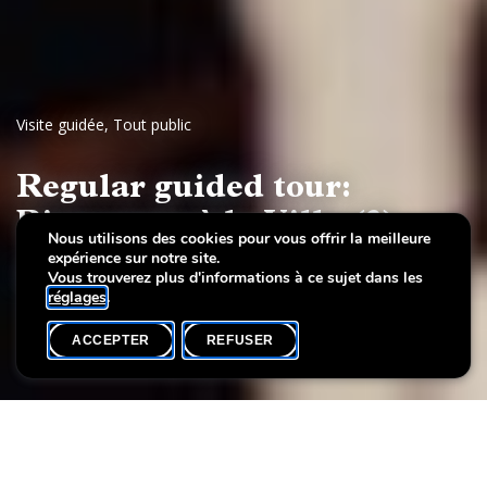
Visite guidée
,
Tout public
Regular guided tour:
Bienvenue à la Villa (3)
Nous utilisons des cookies pour vous offrir la meilleure
expérience sur notre site.
Luxembourg 20th-century art
Vous trouverez plus d'informations à ce sujet dans les
réglages
.
ACCEPTER
REFUSER
AGENDA
SHARE
Date de l'événement
Heure
11 avril
15h00