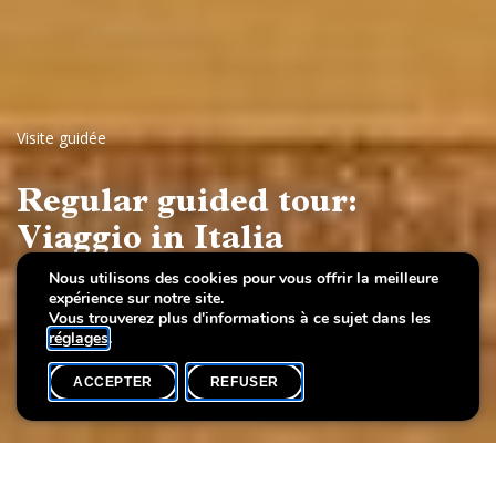
Visite guidée
Regular guided tour:
Viaggio in Italia
Nous utilisons des cookies pour vous offrir la meilleure
Views of Milan, Venice, Rome and Naples, 17th-19th
expérience sur notre site.
centuries
Vous trouverez plus d'informations à ce sujet dans les
réglages
.
ACCEPTER
REFUSER
AGENDA
SHARE
Date de l'événement
Heure