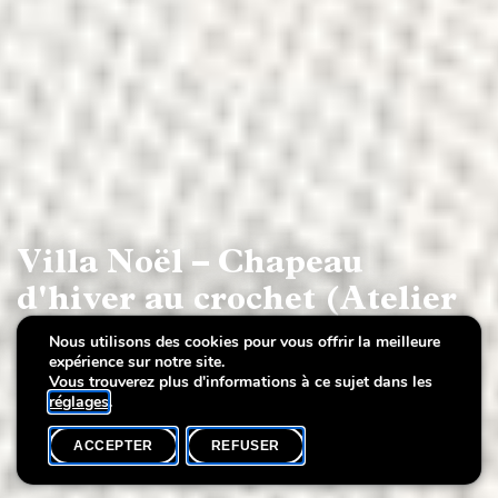
Villa Noël – Chapeau
d'hiver au crochet (Atelier
avec ArteSana Handmade
Nous utilisons des cookies pour vous offrir la meilleure
expérience sur notre site.
Designs)
Vous trouverez plus d'informations à ce sujet dans les
réglages
.
ACCEPTER
REFUSER
AGENDA
SHARE