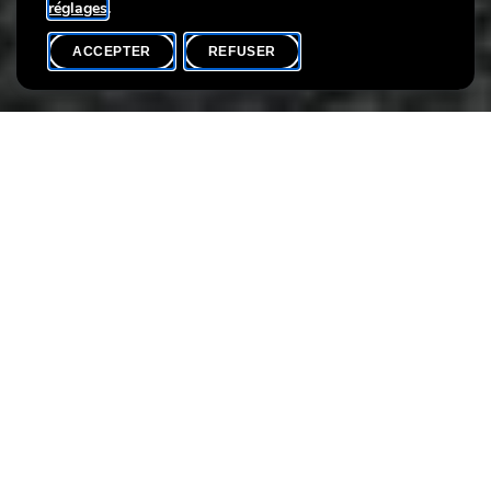
réglages
.
ACCEPTER
REFUSER
AGENDA
SHARE
Date de l'événement
Heure
25 juillet
14h00
Curiosité
Workshops artistiques pour enfants, adolescent·e·s et
adultes avec l’artiste Sonia Dumitrescu
Sonia Dumitrescu propose des ateliers centrés sur le processus
de création, l’imagination et la découverte de soi à travers une
approche holistique, interdisciplinaire et participative. Voici huit
workshops qui reflètent sa vision artistique et qui invitent à se
laisser guider par la curiosité, dans toute sa force.