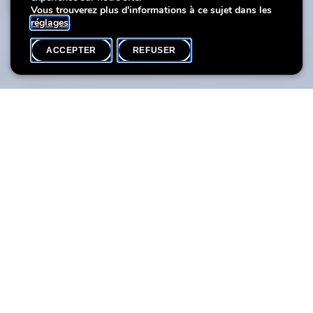
Meadow
Vous trouverez plus d'informations à ce sujet dans les
réglages
.
ACCEPTER
REFUSER
AGENDA
SHARE
Date de l'événement
Heure
Langue(s)
17 août
10h15
EN
Tu veux créer une prairie fleurie en utilisant une technique
tridimensionnelle ? Alors viens avec tes parents à cet atelier
créatif et passe un moment plein de fleurs.
En travaillant avec différents types de papier et du pastel à
l’huile, tu pourras créer ta prairie avec de jolies fleurs. Que les
fleurs s’épanouissent !