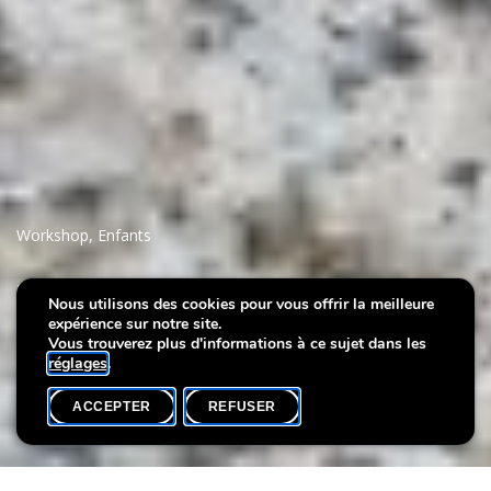
Workshop
,
Enfants
Villa Plage : Frida
Nous utilisons des cookies pour vous offrir la meilleure
expérience sur notre site.
flowerpot
Vous trouverez plus d'informations à ce sujet dans les
réglages
.
ACCEPTER
REFUSER
AGENDA
SHARE