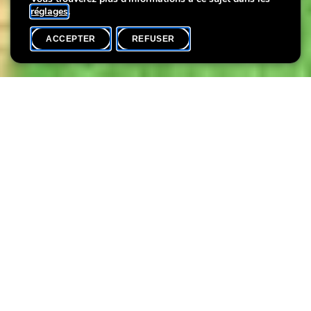
réglages
.
ACCEPTER
REFUSER
AGENDA
SHARE
Date de l'événement
Heure
Langue(s)
31 août
14h30
FR
Workshops créatifs pour adultes
Ateliers de feutrine
avec Mes Affaires à Moi, encadrés par Cécile Pondaven
Passionnée par l’univers créatif et le DIY, Cécile Pondaven est
attirée par la douceur de la laine cardée ainsi que la feutrine de
laine. Ces matières offrent une large gamme de création et
allient poésie et raffinement. Plongez dans le monde de la