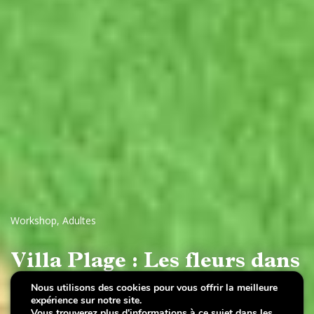
Workshop
,
Adultes
Villa Plage : Les fleurs dans
tous leurs états - pour
Nous utilisons des cookies pour vous offrir la meilleure
expérience sur notre site.
adultes
Vous trouverez plus d'informations à ce sujet dans les