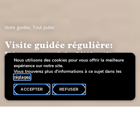
Visite guidée
,
Tout public
Visite guidée régulière:
Bienvenue à la Villa (3)
Nous utilisons des cookies pour vous offrir la meilleure
expérience sur notre site.
Art luxembourgeois du 20e siècle
Vous trouverez plus d'informations à ce sujet dans les
réglages
.
ACCEPTER
REFUSER
AGENDA
SHARE
Date de l'événement
Heure
30 Janvier
18h00