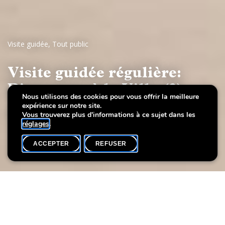
Visite guidée
,
Tout public
Visite guidée régulière:
Bienvenue à la Villa (3)
Nous utilisons des cookies pour vous offrir la meilleure
expérience sur notre site.
Art luxembourgeois du 20e siècle
Vous trouverez plus d'informations à ce sujet dans les
réglages
.
ACCEPTER
REFUSER
AGENDA
SHARE
Date de l'événement
Heure
27 février
18h00