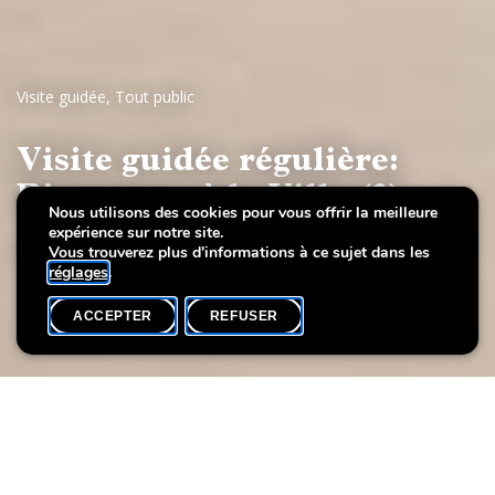
Visite guidée
,
Tout public
Visite guidée régulière:
Bienvenue à la Villa (3)
Nous utilisons des cookies pour vous offrir la meilleure
expérience sur notre site.
Art luxembourgeois du 20e siècle
Vous trouverez plus d'informations à ce sujet dans les
réglages
.
ACCEPTER
REFUSER
AGENDA
SHARE
Date de l'événement
Heure
3 avril
18h00