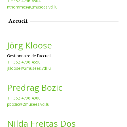
T +352 4796 4504
nthommes@2musees.vdl.lu
Accueil
Jörg Kloose
Gestionnaire de l'accueil
T +352 4796 4550
jkloose@2musees.vdl.lu
Predrag Bozic
T +352 4796 4900
pbozic@2musees.vdl.lu
Nilda Freitas Dos