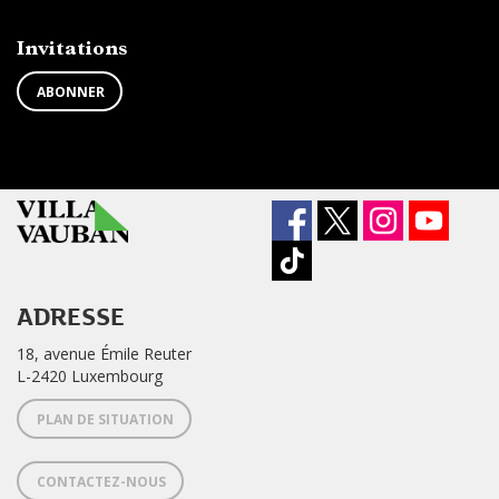
LA
de
NEWSLETTER
la
newsletter
Invitations
?
ABONNER
ADRESSE
18, avenue Émile Reuter
L-2420 Luxembourg
PLAN DE SITUATION
CONTACTEZ-NOUS