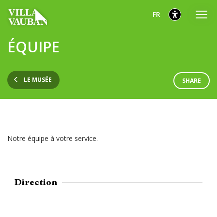
Aller
Aller
Aller
sélectionnés
Français
FR
au
au
au
menu
contenu
pied
sélectionnés
ÉQUIPE
principal
de
page
LE MUSÉE
SHARE
Notre équipe à votre service.
Direction