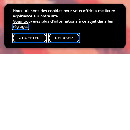
Journées européennes du
Nous utilisons des cookies pour vous offrir la meilleure
expérience sur notre site.
patrimoine
Vous trouverez plus d'informations à ce sujet dans les
réglages
.
ACCEPTER
REFUSER
ACCUEIL
SHARE
Dans le cadre des Journées européennes du patrimoine, nous
offrons un programme qui se déroule du 25 septembre au 4
octobre.
Découvrez le programme complète dans les pièces jointes.
Pièces
jointes