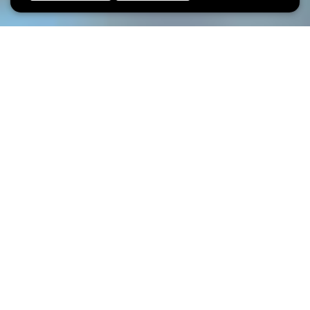
SHARE
Cliquez ici
pour retrouver toutes les dictées d'images de
l'émission «Den 100,7 Klassesall» en ligne, et devenez vous-
même un petit artiste. Ecoutez attentivement et dessinez les
tableaux tels que vous pensez les voir.
AFFICHER
News
TOUT
Aidez-nous à repenser le site
du musée!
Aidez-nous à repenser le site du musée.
Votre avis compte! Questionnaire 5