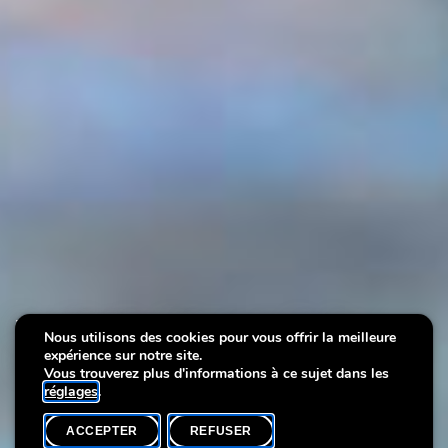
La dictée d'image de la
Nous utilisons des cookies pour vous offrir la meilleure
expérience sur notre site.
Villa Vauban
Vous trouverez plus d'informations à ce sujet dans les
réglages
.
ACCEPTER
REFUSER
ACCUEIL