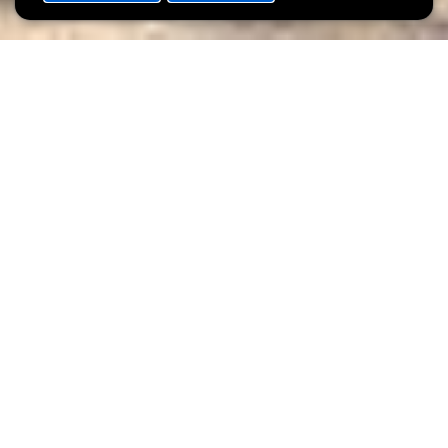
ACCUEIL
SHARE
Le jardin de la Villa Vauban accueillera une buvette proposant
une petite restauration inspirée de l’Angleterre.
Sous la dénomination de « John’s Cottage », le chalet fera en
outre partie de l’offre autour de la grande exposition sur le
célèbre peintre anglais John Constable qui, en collaboration avec
la Tate de Londres, aura lieu du 2 juillet au 9 octobre à la Villa
Vauban.
Assuré par Ginger Head, le menu proposé inclut des sandwichs
club, scones, cheesecake, thé, café et boissons
(non-)alcooliques.
« John’s Cottage » est ouvert de mercredi à dimanche de 11.00 à
17.00 heures en continu.
Afin de pouvoir profiter pleinement du jardin et de la nature, la
Villa Vauban propose à ses visiteurs des nappes de pique-nique.