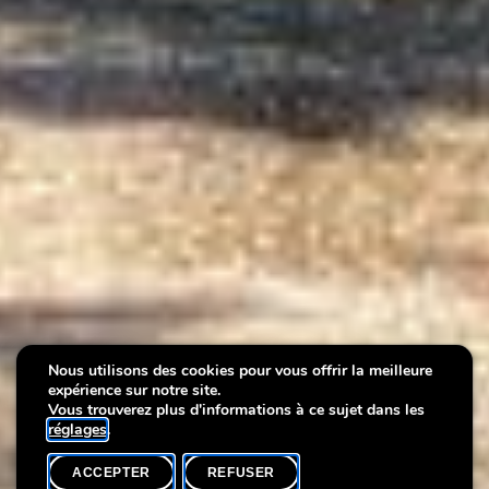
Meet for tea at John's
Nous utilisons des cookies pour vous offrir la meilleure
expérience sur notre site.
Cottage
Vous trouverez plus d'informations à ce sujet dans les
réglages
.
ACCEPTER
REFUSER