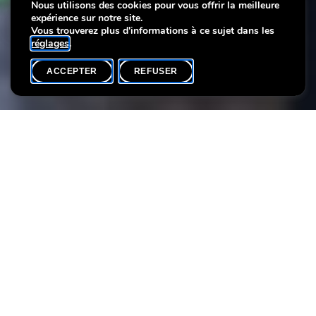
culturel et pédagogique
Nous utilisons des cookies pour vous offrir la meilleure
expérience sur notre site.
(janvier > avril 2021)
Vous trouverez plus d'informations à ce sujet dans les
réglages
.
ACCEPTER
REFUSER
ACCUEIL
SHARE
Découvrez notre nouveau programme culturel et pédagogique et
laissez-vous surprendre par les expositions et activités de janvier à
avril 2021.
Pièces
jointes
Programme VV janvier à avril 2021