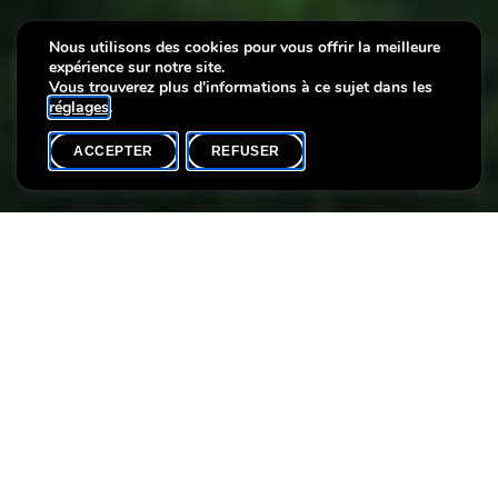
Nous utilisons des cookies pour vous offrir la meilleure
expérience sur notre site.
Villa Plage 2019
Vous trouverez plus d'informations à ce sujet dans les
réglages
.
ACCEPTER
REFUSER
ACCUEIL
SHARE
Durant les mois d’été, nous vous invitons à participer aux
différentes activités spéciales qui auront lieu dans le parc de la
Villa Vauban. Que vous veniez seul(e), en couple, en famille ou
avec des amis, vous pourrez passer un moment de détente
dans un cadre unique !
Pièces
jointes