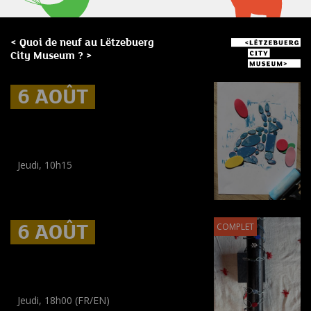
< Quoi de neuf au Lëtzebuerg
City Museum ? >
6 AOÛT
6 AOÛT
6 AOÛT
Museum Break : Summer foam
prints
Jeudi, 10h15
Workshop
(
Enfants
)
6 AOÛT
6 AOÛT
6 AOÛT
COMPLET
Museum Break : Bracelets en
perles tissées
Jeudi, 18h00 (FR/EN)