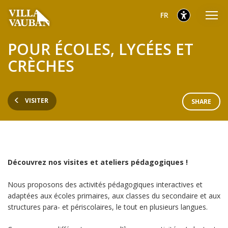
Aller
Aller
Aller
sélectionnés
Français
FR
au
au
au
menu
contenu
pied
sélectionnés
POUR ÉCOLES, LYCÉES ET
principal
de
CRÈCHES
page
VISITER
SHARE
Découvrez nos visites et ateliers pédagogiques !
Nous proposons des activités pédagogiques interactives et
adaptées aux écoles primaires, aux classes du secondaire et aux
structures para- et périscolaires, le tout en plusieurs langues.