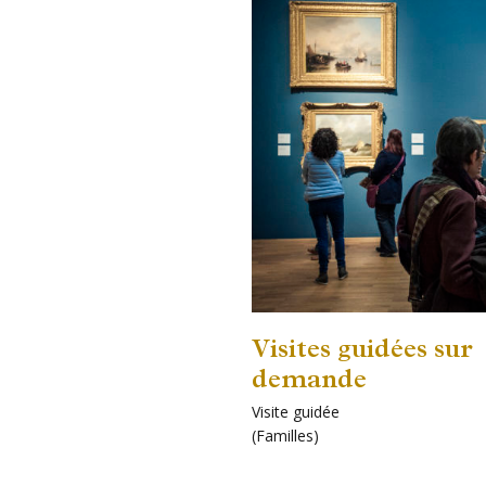
Visites guidées sur
demande
Visite guidée
(
Familles
)