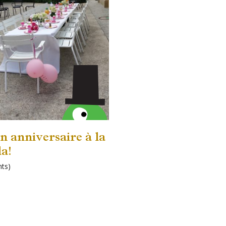
 anniversaire à la
la!
nts
)
ts!
s
ard