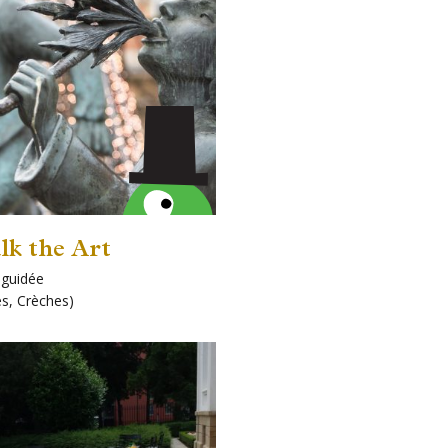
k the Art
e guidée
ts!
es
,
Crèches
)
s
ard