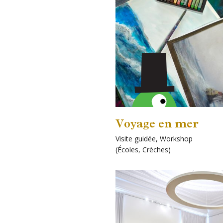
Voyage en mer
Pour
Visite guidée
,
Workshop
enfants!
(
Écoles
,
Crèches
)
Plus
d'infos
sur
Édouard