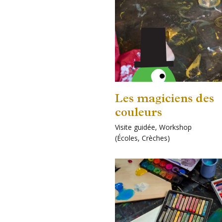
Les magiciens des
couleurs
Pour
Visite guidée
,
Workshop
enfants!
(
Écoles
,
Crèches
)
Plus
d'infos
sur
Édouard