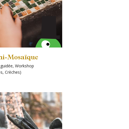
ni-Mosaïque
e guidée
,
Workshop
ts!
es
,
Crèches
)
s
ard