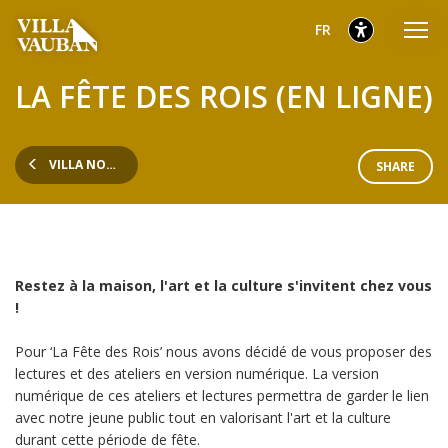
Aller
Aller
Aller
sélectionnés
Français
FR
au
au
au
menu
contenu
pied
sélectionnés
LA FÊTE DES ROIS (EN LIGNE)
principal
de
page
VILLA NOËL À LA VILLA VAUBAN
SHARE
Restez à la maison, l'art et la culture s'invitent chez vous
!
Pour ‘La Fête des Rois’ nous avons décidé de vous proposer des
lectures et des ateliers en version numérique. La version
numérique de ces ateliers et lectures permettra de garder le lien
avec notre jeune public tout en valorisant l'art et la culture
durant cette période de fête.