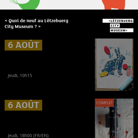
< Quoi de neuf au Lëtzebuerg
City Museum ? >
6 AOÛT
6 AOÛT
6 AOÛT
Museum Break : Summer foam
prints
Jeudi, 10h15
Workshop
(
Enfants
)
6 AOÛT
6 AOÛT
6 AOÛT
COMPLET
Museum Break : Bracelets en
perles tissées
Jeudi, 18h00 (FR/EN)