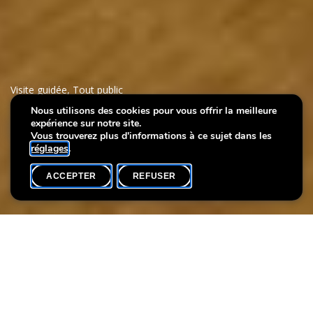
Visite guidée
,
Tout public
Nous utilisons des cookies pour vous offrir la meilleure
expérience sur notre site.
L’art du pigment
Vous trouverez plus d'informations à ce sujet dans les
réglages
.
ACCEPTER
REFUSER
AGENDA
SHARE
Participants max.
20