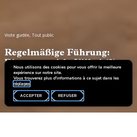
Visite guidée
,
Tout public
Regelmäßige Führung:
Bienvenue à la Villa ! (3)
Nous utilisons des cookies pour vous offrir la meilleure
expérience sur notre site.
Luxemburger Kunst des 20. Jahrhunderts
Vous trouverez plus d'informations à ce sujet dans les
réglages
.
ACCEPTER
REFUSER
AGENDA
SHARE
Date de l'événement
Heure
8 février
15h00