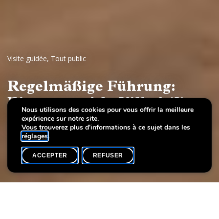
Visite guidée
,
Tout public
Regelmäßige Führung:
Bienvenue à la Villa ! (3)
Nous utilisons des cookies pour vous offrir la meilleure
expérience sur notre site.
Luxemburger Kunst des 20. Jahrhunderts
Vous trouverez plus d'informations à ce sujet dans les
réglages
.
ACCEPTER
REFUSER
AGENDA
SHARE
Date de l'événement
Heure