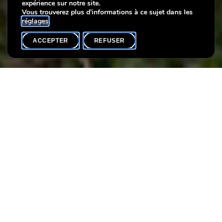
expérience sur notre site.
juillet à octobre 2019
Vous trouverez plus d'informations à ce sujet dans les
réglages
.
ACCEPTER
REFUSER
ACCUEIL
SHARE
Découvrez notre nouveau programme culturel et pédagogique
et laissez-vous surprendre par les expositions et activités de
juillet à octobre 2019.
Pièces
jointes
VillaVauban_Programme_juillet-octobre 2019