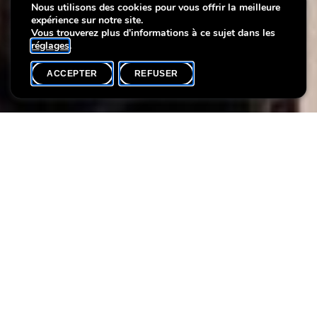
Nouveau programme
Nous utilisons des cookies pour vous offrir la meilleure
expérience sur notre site.
culturel - mai à août 2026
Vous trouverez plus d'informations à ce sujet dans les
réglages
.
ACCEPTER
REFUSER
ACCUEIL
SHARE
Découvrez le nouveau programme culturel de la Villa Vauban !
Expositions, visites guidées, ateliers créatifs et activités pour
toute la famille vous invitent à explorer l’art autrement. Un
programme riche et inspirant à vivre de mai à août.
Pièces
jointes
Programme culturel Villa Vauban_mai-août 2026