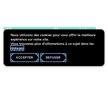
Programme d'exposition
Nous utilisons des cookies pour vous offrir la meilleure
expérience sur notre site.
2026-2027
Vous trouverez plus d'informations à ce sujet dans les
réglages
.
ACCEPTER
REFUSER
ACCUEIL
SHARE
En 2026, de nouvelles perspectives vous attendent.
Prenez note!
Expositions temporaires
Bienvenue à la Villa ! (3). Art luxembourgeois du 20e siècle