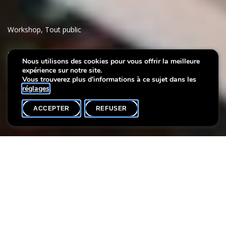
Workshop
,
Tout public
Villa Plage : Open-air
Nous utilisons des cookies pour vous offrir la meilleure
expérience sur notre site.
workshop & bar in the park
Vous trouverez plus d'informations à ce sujet dans les
réglages
.
ACCEPTER
REFUSER
AGENDA
SHARE
Date de l'événement
Heure
23 août
15h00
On August 23, we’re taking creativity outdoors! Drop by our
open workshop
Cocktails & canvases
in the park, grab some