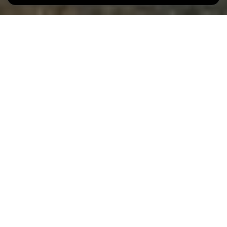
Les expositions à la Villa Vauban en 2022
Exposition permanente
Une promenade à travers l'art.
Peintures et sculptures européennes, 17e–19e siècles
Expositions temporaires
Summer of ’69.
Œuvres de Berthe Lutgen et Misch Da Leiden depuis les
années de révolte
> 21.05.2022
John Constable's English Landscapes.
Masterpieces from the Tate Collection
01.07 > 09.10.2022